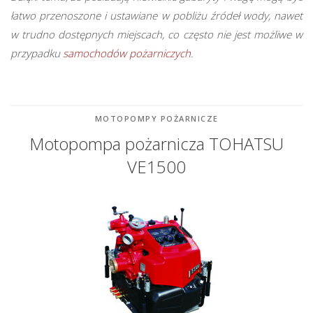
łatwo przenoszone i ustawiane w pobliżu źródeł wody, nawet
w trudno dostępnych miejscach, co często nie jest możliwe w
przypadku
samochodów pożarniczych
.
MOTOPOMPY POŻARNICZE
Motopompa pożarnicza TOHATSU
VE1500