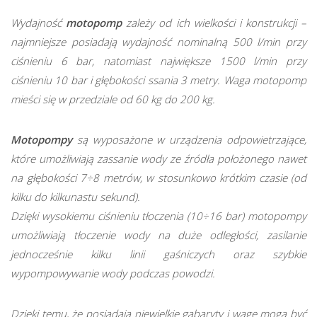
Wydajność
motopomp
zależy od ich wielkości i konstrukcji –
najmniejsze posiadają wydajność nominalną 500 l/min przy
ciśnieniu 6 bar, natomiast największe 1500 l/min przy
ciśnieniu 10 bar i głębokości ssania 3 metry. Waga motopomp
mieści się w przedziale od 60 kg do 200 kg.
Motopompy
są wyposażone w urządzenia odpowietrzające,
które umożliwiają zassanie wody ze źródła położonego nawet
na głębokości 7÷8 metrów, w stosunkowo krótkim czasie (od
kilku do kilkunastu sekund).
Dzięki wysokiemu ciśnieniu tłoczenia (10÷16 bar) motopompy
umożliwiają tłoczenie wody na duże odległości, zasilanie
jednocześnie kilku linii gaśniczych oraz szybkie
wypompowywanie wody podczas powodzi.
Dzięki temu, że posiadają niewielkie gabaryty i wagę mogą być