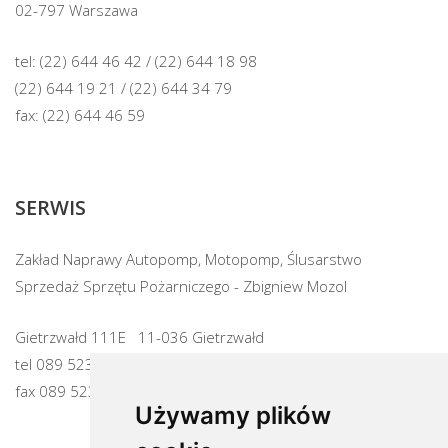
02-797 Warszawa
tel:
(22) 644 46 42
/
(22) 644 18 98
(22) 644 19 21
/
(22) 644 34 79
fax: (22) 644 46 59
SERWIS
Zakład Naprawy Autopomp, Motopomp, Ślusarstwo
Sprzedaż Sprzętu Pożarniczego - Zbigniew Mozol
Gietrzwałd 111E 11-036 Gietrzwałd
tel
089 523 82 59
fax 089 523 98 55
Używamy plików