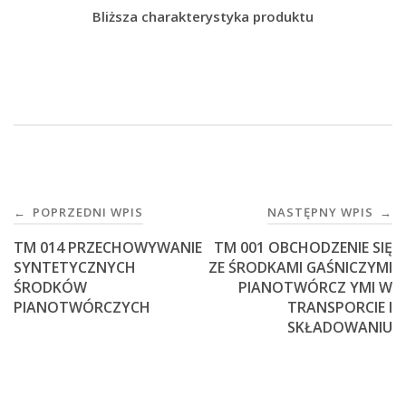
Bliższa charakterystyka produktu
Post
POPRZEDNI WPIS
NASTĘPNY WPIS
←
→
navigation
TM 014 PRZECHOWYWANIE
TM 001 OBCHODZENIE SIĘ
SYNTETYCZNYCH
ZE ŚRODKAMI GAŚNICZYMI
ŚRODKÓW
PIANOTWÓRCZ YMI W
PIANOTWÓRCZYCH
TRANSPORCIE I
SKŁADOWANIU