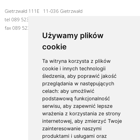
Gietrzwałd 111E 11-036 Gietrzwałd
tel
089 523 82 59
fax 089 523 98 55
Używamy plików
cookie
Ta witryna korzysta z plików
cookie i innych technologii
śledzenia, aby poprawić jakość
przeglądania w następujących
celach:
aby umożliwić
podstawową funkcjonalność
serwisu
,
aby zapewnić lepsze
wrażenia z korzystania ze strony
internetowej
,
aby zmierzyć Twoje
zainteresowanie naszymi
produktami i usługami oraz